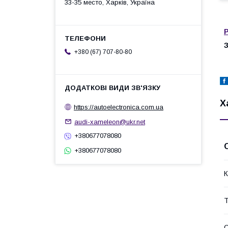
33-35 место, Харків, Україна
+380 (67) 707-80-80
Х
https://autoelectronica.com.ua
audi-xameleon@ukr.net
+380677078080
+380677078080
К
Т