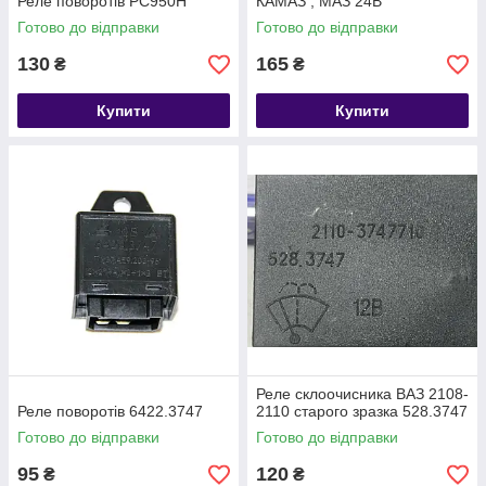
Реле поворотів РС950Н
КАМАЗ , МАЗ 24В
Готово до відправки
Готово до відправки
130
165
₴
₴
Купити
Купити
Реле склоочисника ВАЗ 2108-
Реле поворотів 6422.3747
2110 старого зразка 528.3747
Готово до відправки
Готово до відправки
95
120
₴
₴