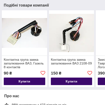
Подібні товари компанії
Контактна група замка
Контактна група замка
Зам
запалювання ВАЗ, Газель
запалювання ВАЗ 2108-09
Тавр
8 контактів
Лого
90
150
390
₴
₴
Купити
Купити
Про нас
98% позитивних з 423 відгуків за рік