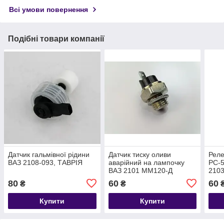
Всі умови повернення
Подібні товари компанії
Датчик гальмівної рідини
Датчик тиску оливи
Реле
ВАЗ 2108-093, ТАВРІЯ
аварійний на лампочку
РС-5
ВАЗ 2101 ММ120-Д
2103
210
80
60
60
₴
₴
Купити
Купити