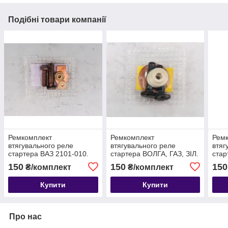
Подібні товари компанії
Ремкомплект
Ремкомплект
Рем
втягувального реле
втягувального реле
втяг
стартера ВАЗ 2101-010.
стартера ВОЛГА, ГАЗ, ЗІЛ.
стар
Мідні
Мідні
150
150
150
₴/комплект
₴/комплект
Купити
Купити
Про нас