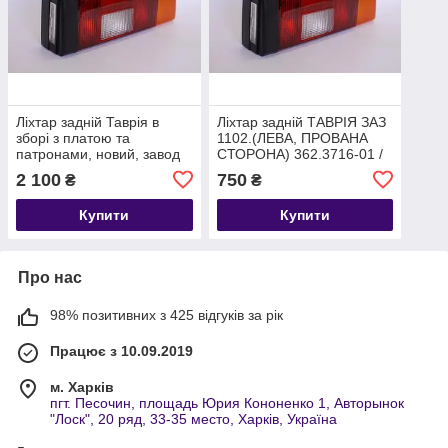
Ліхтар задній Таврія в
Ліхтар задній ТАВРІЯ ЗАЗ
зборі з платою та
1102.(ЛЕВА, ПРОВАНА
патронами, новий, завод
СТОРОНА) 362.3716-01 /
363.3716-01.Нові,
2 100
750
₴
₴
продуктивність Україна
Купити
Купити
Про нас
98% позитивних з 425 відгуків за рік
Працює з 10.09.2019
м. Харків
пгт. Песочин, площадь Юрия Кононенко 1, Авторынок
"Лоск", 20 ряд, 33-35 место, Харків, Україна