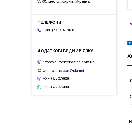
33-35 место, Харків, Україна
Р
+380 (67) 707-80-80
Х
https://autoelectronica.com.ua
audi-xameleon@ukr.net
+380677078080
+380677078080
С
І