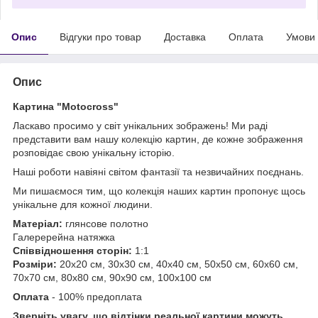
Опис
Відгуки про товар
Доставка
Оплата
Умови
Опис
Картина "Motocross"
Ласкаво просимо у світ унікальних зображень! Ми раді
представити вам нашу колекцію картин, де кожне зображення
розповідає свою унікальну історію.
Наші роботи навіяні світом фантазії та незвичайних поєднань.
Ми пишаємося тим, що колекція наших картин пропонує щось
унікальне для кожної людини.
Матеріал:
глянсове полотно
Галеререйна натяжка
Співвідношення сторін:
1:1
Розміри:
20х20 см, 30х30 см, 40х40 см, 50х50 см, 60х60 см,
70х70 см, 80х80 см, 90х90 см, 100х100 см
Оплата
- 100% предоплата
Зверніть увагу, що відтінки реальної картини можуть