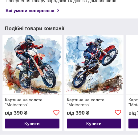
Повернення товару впродовж 14 днів за домовленістю
Всі умови повернення
Подібні товари компанії
Картина на холсте
Картина на холсте
Карт
"Motocross"
"Motocross"
"Mot
390
390
від
₴
від
₴
від
Купити
Купити