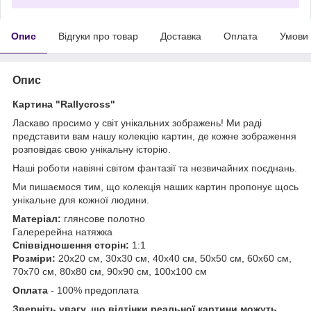
Опис
Відгуки про товар
Доставка
Оплата
Умови
Опис
Картина "Rallycross"
Ласкаво просимо у світ унікальних зображень! Ми раді
представити вам нашу колекцію картин, де кожне зображення
розповідає свою унікальну історію.
Наші роботи навіяні світом фантазії та незвичайних поєднань.
Ми пишаємося тим, що колекція наших картин пропонує щось
унікальне для кожної людини.
Матеріал:
глянсове полотно
Галеререйна натяжка
Співвідношення сторін:
1:1
Розміри:
20х20 см, 30х30 см, 40х40 см, 50х50 см, 60х60 см,
70х70 см, 80х80 см, 90х90 см, 100х100 см
Оплата
- 100% предоплата
Зверніть увагу, що відтінки реальної картини можуть