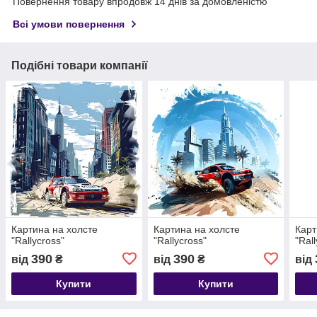
Повернення товару впродовж 14 днів за домовленістю
Всі умови повернення
Подібні товари компанії
Картина на холсте
Картина на холсте
Карт
"Rallycross"
"Rallycross"
"Ral
390
390
від
₴
від
₴
від
Купити
Купити