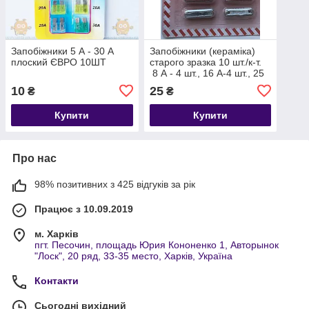
Запобіжники 5 А - 30 А
Запобіжники (кераміка)
плоский ЄВРО 10ШТ
старого зразка 10 шт./к-т.
8 А - 4 шт., 16 А-4 шт., 25
А-2 шт.
10
25
₴
₴
Купити
Купити
Про нас
98% позитивних з 425 відгуків за рік
Працює з 10.09.2019
м. Харків
пгт. Песочин, площадь Юрия Кононенко 1, Авторынок
"Лоск", 20 ряд, 33-35 место, Харків, Україна
Контакти
Сьогодні вихідний