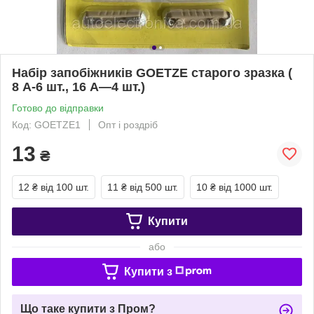
Набір запобіжників GOETZE старого зразка (
8 А-6 шт., 16 А—4 шт.)
Готово до відправки
Код: GOETZE1
Опт і роздріб
13
₴
12 ₴
від 100 шт.
11 ₴
від 500 шт.
10 ₴
від 1000 шт.
Купити
або
Купити з
Що таке купити з Пром?