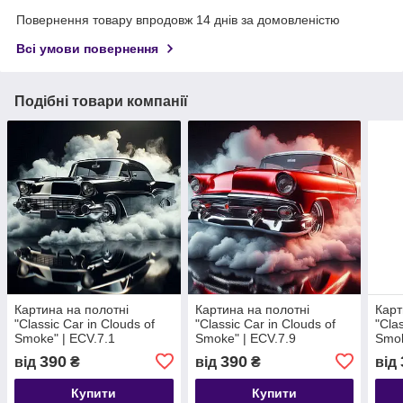
Повернення товару впродовж 14 днів за домовленістю
Всі умови повернення
Подібні товари компанії
Картина на полотні
Картина на полотні
Карт
"Classic Сar in Сlouds of
"Classic Сar in Сlouds of
"Cla
Smoke" | ECV.7.1
Smoke" | ECV.7.9
Smok
390
390
від
₴
від
₴
від
Купити
Купити