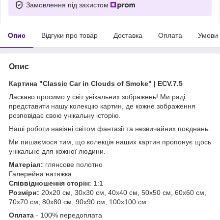
Замовлення під захистом
Опис
Відгуки про товар
Доставка
Оплата
Умови
Опис
Картина "
Classic Car in Clouds of Smoke
" |
ECV.7.5
Ласкаво просимо у світ унікальних зображень!
Ми раді
представити нашу колекцію картин, де кожне зображення
розповідає свою унікальну історію.
Наші роботи навіяні світом фантазії та незвичайних поєднань.
Ми пишаємося тим, що колекція наших картин пропонує щось
унікальне для кожної людини.
Матеріал:
глянсове полотно
Галерейна натяжка
Співвідношення сторін:
1:1
Розміри:
20х20 см, 30х30 см, 40х40 см, 50х50 см, 60х60 см,
70х70 см, 80х80 см, 90х90 см, 100х100 см
Оплата
- 100% передоплата