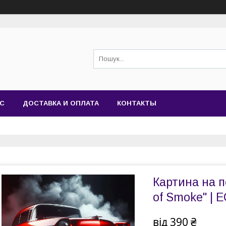
АС
ДОСТАВКА И ОПЛАТА
КОНТАКТЫ
Картина на по
of Smoke" | E
від
390 ₴