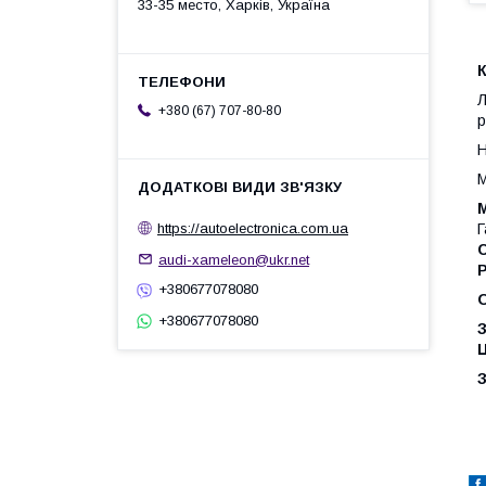
33-35 место, Харків, Україна
К
Л
+380 (67) 707-80-80
р
Н
М
М
Г
https://autoelectronica.com.ua
audi-xameleon@ukr.net
Р
+380677078080
+380677078080
З
Ц
З