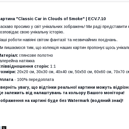
артина "
Classic Car in Clouds of Smoke
" |
ECV.7.10
аскаво просимо у світ унікальних зображень!
Ми раді представити 
озповідає свою унікальну історію.
аші роботи навіяні світом фантазії та незвичайних поєднань.
и пишаємося тим, що колекція наших картин пропонує щось унікал
атеріал:
глянсове полотно
алерейна натяжка
Співвідношення сторін:
1:1
озміри:
20х20 см, 30х30 см, 40х40 см, 50х50 см, 60х60 см, 70х70 с
Оплата
- 100% передоплата
верніть увагу, що відтінки реальної картини можуть відріз
е залежить від налаштувань та кольору Вашого монітора!
ображення на картині буде без Watermark (водяний знак)!