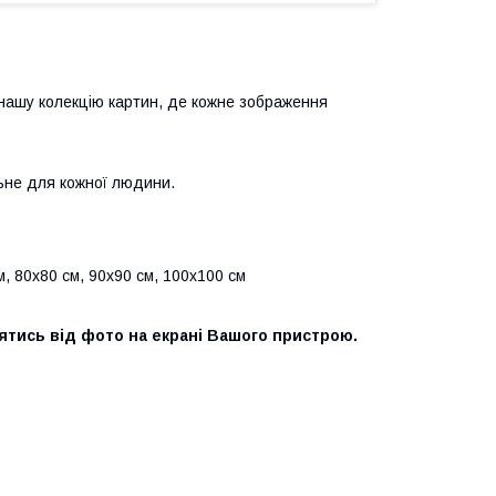
нашу колекцію картин, де кожне зображення
ьне для кожної людини.
м, 80х80 см, 90х90 см, 100х100 см
нятись від фото на екрані Вашого пристрою.