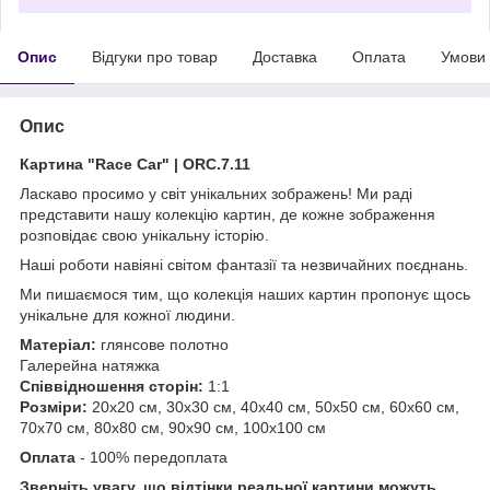
Опис
Відгуки про товар
Доставка
Оплата
Умови
Опис
Картина "Race Car" | ORC.7.11
Ласкаво просимо у світ унікальних зображень!
Ми раді
представити нашу колекцію картин, де кожне зображення
розповідає свою унікальну історію.
Наші роботи навіяні світом фантазії та незвичайних поєднань.
Ми пишаємося тим, що колекція наших картин пропонує щось
унікальне для кожної людини.
Матеріал:
глянсове полотно
Галерейна натяжка
Співвідношення сторін:
1:1
Розміри:
20х20 см, 30х30 см, 40х40 см, 50х50 см, 60х60 см,
70х70 см, 80х80 см, 90х90 см, 100х100 см
Оплата
- 100% передоплата
Зверніть увагу, що відтінки реальної картини можуть