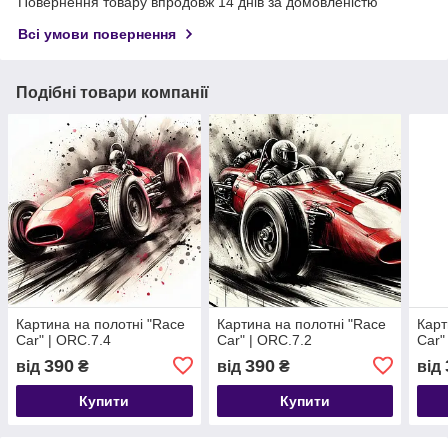
Повернення товару впродовж 14 днів за домовленістю
Всі умови повернення
Подібні товари компанії
Картина на полотні "Race
Картина на полотні "Race
Карт
Сar" | ORC.7.4
Сar" | ORC.7.2
Сar"
390
390
від
₴
від
₴
від
Купити
Купити