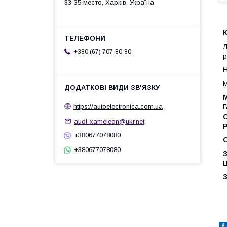
33-35 место, Харків, Україна
К
Л
+380 (67) 707-80-80
р
Н
М
М
Г
https://autoelectronica.com.ua
audi-xameleon@ukr.net
Р
+380677078080
+380677078080
З
Ц
З