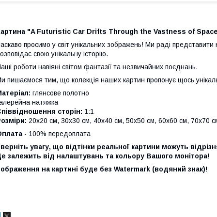
артина "A Futuristic Car Drifts Through the Vastness of Space
аскаво просимо у світ унікальних зображень!
Ми раді представити 
озповідає свою унікальну історію.
аші роботи навіяні світом фантазії та незвичайних поєднань.
и пишаємося тим, що колекція наших картин пропонує щось унікал
атеріал:
глянсове полотно
алерейна натяжка
Співвідношення сторін:
1:1
озміри:
20х20 см, 30х30 см, 40х40 см, 50х50 см, 60х60 см, 70х70 с
Оплата
- 100% передоплата
верніть увагу, що відтінки реальної картини можуть відріз
е залежить від налаштувань та кольору Вашого монітора!
ображення на картині буде без Watermark (водяний знак)!