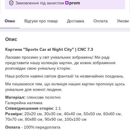
Замовлення під захистом
Опис
Відгуки про товар
Доставка
Оплата
Умови
Опис
Картина "Sports Car at Night City" | CNC 7.3
Ласкаво просимо у світ унікальних зображень!
Ми раді
представити нашу колекцію картин, де кожне зображення
розповідає свою унікальну історію.
Наші роботи навіяні світом фантазії та незвичайних поєднань.
Ми пишаємося тим, що колекція наших картин пропонує щось
унікальне для кожної людини.
Матеріал:
глянсове полотно
Галерейна натяжка
Співвідношення сторін:
1:1
Розміри:
20х20 см, 30х30 см, 40х40 см, 50х50 см, 60х60 см,
70х70 см, 80х80 см, 90х90 см, 100х100 см
Оплата
- 100% передоплата