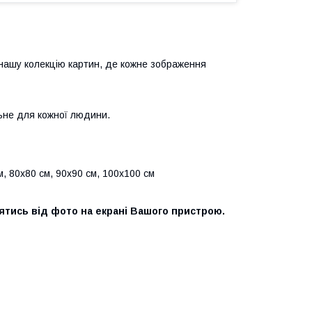
нашу колекцію картин, де кожне зображення
ьне для кожної людини.
м, 80х80 см, 90х90 см, 100х100 см
нятись від фото на екрані Вашого пристрою.