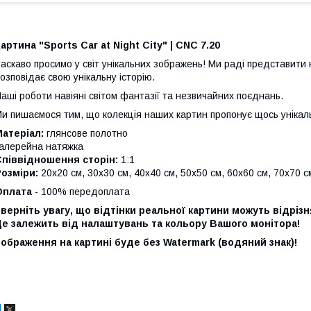
артина "Sports Car at Night City" | CNC 7.20
аскаво просимо у світ унікальних зображень!
Ми раді представити 
озповідає свою унікальну історію.
аші роботи навіяні світом фантазії та незвичайних поєднань.
и пишаємося тим, що колекція наших картин пропонує щось унікал
атеріал:
глянсове полотно
алерейна натяжка
Співвідношення сторін:
1:1
озміри:
20х20 см, 30х30 см, 40х40 см, 50х50 см, 60х60 см, 70х70 с
Оплата
- 100% передоплата
верніть увагу, що відтінки реальної картини можуть відріз
е залежить від налаштувань та кольору Вашого монітора!
ображення на картині буде без Watermark (водяний знак)!