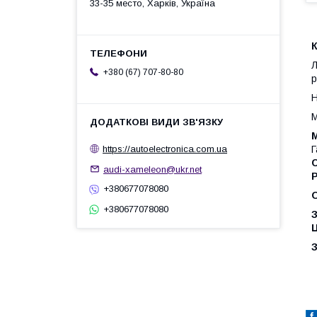
33-35 место, Харків, Україна
К
Л
+380 (67) 707-80-80
р
Н
М
М
Г
https://autoelectronica.com.ua
audi-xameleon@ukr.net
Р
+380677078080
+380677078080
З
Ц
З