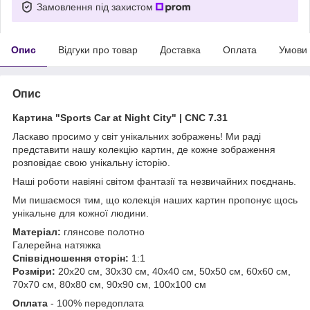
Замовлення під захистом
Опис
Відгуки про товар
Доставка
Оплата
Умови
Опис
Картина "Sports Car at Night City" | CNC 7.31
Ласкаво просимо у світ унікальних зображень!
Ми раді
представити нашу колекцію картин, де кожне зображення
розповідає свою унікальну історію.
Наші роботи навіяні світом фантазії та незвичайних поєднань.
Ми пишаємося тим, що колекція наших картин пропонує щось
унікальне для кожної людини.
Матеріал:
глянсове полотно
Галерейна натяжка
Співвідношення сторін:
1:1
Розміри:
20х20 см, 30х30 см, 40х40 см, 50х50 см, 60х60 см,
70х70 см, 80х80 см, 90х90 см, 100х100 см
Оплата
- 100% передоплата