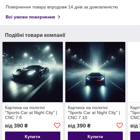
Повернення товару впродовж 14 днів за домовленістю
Всі умови повернення
Подібні товари компанії
Картина на полотні
Картина на полотні
Карт
"Sports Car at Night City" |
"Sports Car at Night City" |
"Spor
CNC 7.6
CNC 7.10
CNC
390
390
від
₴
від
₴
від
Купити
Купити