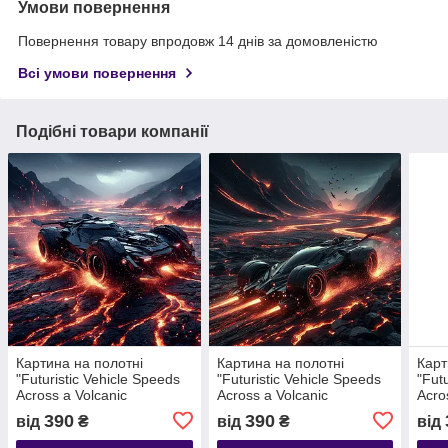
Умови повернення
Повернення товару впродовж 14 днів за домовленістю
Всі умови повернення
Подібні товари компанії
Картина на полотні
Картина на полотні
Карт
"Futuristic Vehicle Speeds
"Futuristic Vehicle Speeds
"Fut
Across a Volcanic
Across a Volcanic
Acro
Landscape" | FVV 7.11
Landscape" | FVV 7.1
Land
390
390
від
₴
від
₴
від