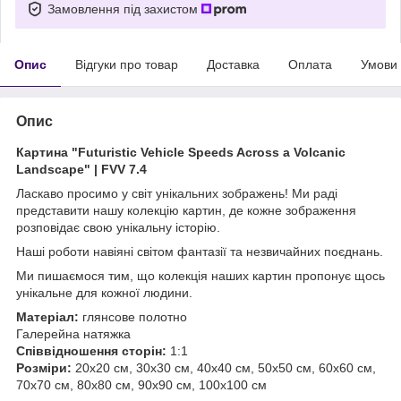
Замовлення під захистом
Опис
Відгуки про товар
Доставка
Оплата
Умови
Опис
Картина "Futuristic Vehicle Speeds Across a Volcanic
Landscape" | FVV 7.4
Ласкаво просимо у світ унікальних зображень!
Ми раді
представити нашу колекцію картин, де кожне зображення
розповідає свою унікальну історію.
Наші роботи навіяні світом фантазії та незвичайних поєднань.
Ми пишаємося тим, що колекція наших картин пропонує щось
унікальне для кожної людини.
Матеріал:
глянсове полотно
Галерейна натяжка
Співвідношення сторін:
1:1
Розміри:
20х20 см, 30х30 см, 40х40 см, 50х50 см, 60х60 см,
70х70 см, 80х80 см, 90х90 см, 100х100 см