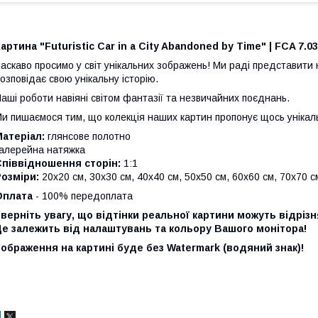
артина "Futuristic Car in a City Abandoned by Time" | FCA 7.03
аскаво просимо у світ унікальних зображень!
Ми раді представити 
озповідає свою унікальну історію.
аші роботи навіяні світом фантазії та незвичайних поєднань.
и пишаємося тим, що колекція наших картин пропонує щось унікал
атеріал:
глянсове полотно
алерейна натяжка
Співвідношення сторін:
1:1
озміри:
20х20 см, 30х30 см, 40х40 см, 50х50 см, 60х60 см, 70х70 с
Оплата
- 100% передоплата
верніть увагу, що відтінки реальної картини можуть відріз
е залежить від налаштувань та кольору Вашого монітора!
ображення на картині буде без Watermark (водяний знак)!