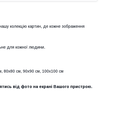
нашу колекцію картин, де кожне зображення
ьне для кожної людини.
м, 80х80 см, 90х90 см, 100х100 см
нятись від фото на екрані Вашого пристрою.