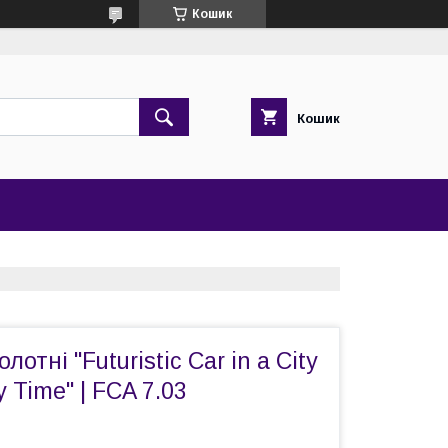
Кошик
Кошик
лотні "Futuristic Car in a City
 Time" | FCA 7.03