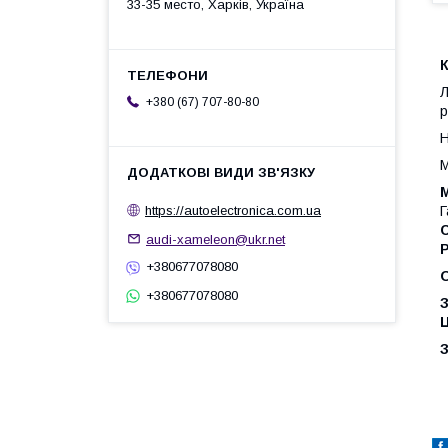
33-35 место, Харків, Україна
К
Л
+380 (67) 707-80-80
р
Н
М
М
Г
https://autoelectronica.com.ua
audi-xameleon@ukr.net
Р
+380677078080
+380677078080
З
Ц
З